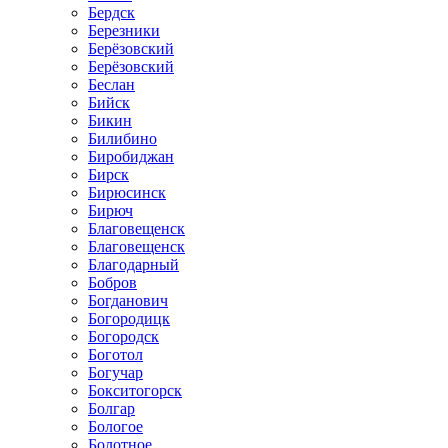
Бердск
Березники
Берёзовский
Берёзовский
Беслан
Бийск
Бикин
Билибино
Биробиджан
Бирск
Бирюсинск
Бирюч
Благовещенск
Благовещенск
Благодарный
Бобров
Богданович
Богородицк
Богородск
Боготол
Богучар
Бокситогорск
Болгар
Бологое
Болотное