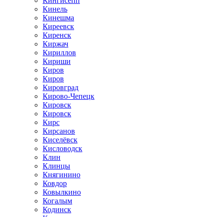
Кингисепп
Кинель
Кинешма
Киреевск
Киренск
Киржач
Кириллов
Кириши
Киров
Киров
Кировград
Кирово-Чепецк
Кировск
Кировск
Кирс
Кирсанов
Киселёвск
Кисловодск
Клин
Клинцы
Княгинино
Ковдор
Ковылкино
Когалым
Кодинск