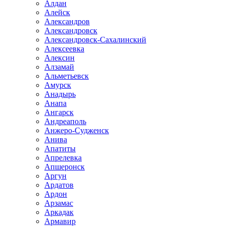
Алдан
Алейск
Александров
Александровск
Александровск-Сахалинский
Алексеевка
Алексин
Алзамай
Альметьевск
Амурск
Анадырь
Анапа
Ангарск
Андреаполь
Анжеро-Судженск
Анива
Апатиты
Апрелевка
Апшеронск
Аргун
Ардатов
Ардон
Арзамас
Аркадак
Армавир