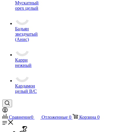
Мускатный
орех целый
Бадьян
звездчатый
(Анис)
Карри
нежный
Кардамон
целый В/С
Сравнение
0
Отложенные
0
Корзина
0