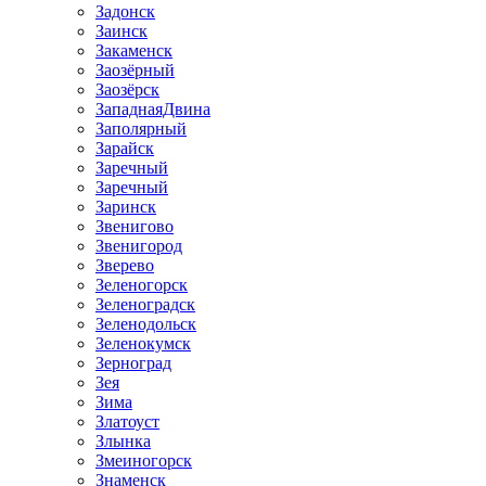
Задонск
Заинск
Закаменск
Заозёрный
Заозёрск
ЗападнаяДвина
Заполярный
Зарайск
Заречный
Заречный
Заринск
Звенигово
Звенигород
Зверево
Зеленогорск
Зеленоградск
Зеленодольск
Зеленокумск
Зерноград
Зея
Зима
Златоуст
Злынка
Змеиногорск
Знаменск