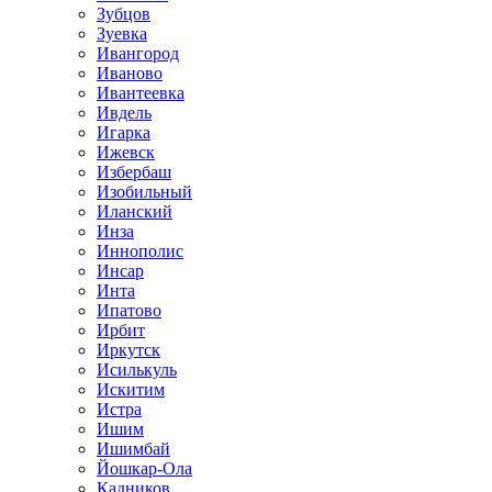
Зубцов
Зуевка
Ивангород
Иваново
Ивантеевка
Ивдель
Игарка
Ижевск
Избербаш
Изобильный
Иланский
Инза
Иннополис
Инсар
Инта
Ипатово
Ирбит
Иркутск
Исилькуль
Искитим
Истра
Ишим
Ишимбай
Йошкар-Ола
Кадников