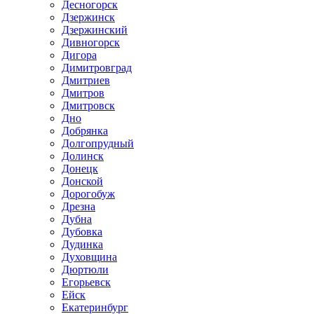
Десногорск
Дзержинск
Дзержинский
Дивногорск
Дигора
Димитровград
Дмитриев
Дмитров
Дмитровск
Дно
Добрянка
Долгопрудный
Долинск
Донецк
Донской
Дорогобуж
Дрезна
Дубна
Дубовка
Дудинка
Духовщина
Дюртюли
Егорьевск
Ейск
Екатеринбург