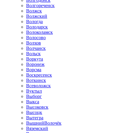
Волгодонск
Волгореченск
Волжск
Волжский
Вологда
Володарск
Волоколамск
Волосово
Волхов
Волчанск
Вольск
Воркута
Воронеж
Ворсма
Воскресенск
Воткинск
Всеволожск
Вуктыл
Выборг
Выкса
Высоковск
Высоцк
Вытегра
ВышнийВолочёк
Вяземский