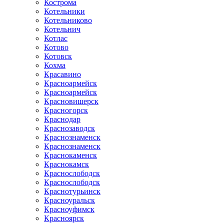
Кострома
Котельники
Котельниково
Котельнич
Котлас
Котово
Котовск
Кохма
Красавино
Красноармейск
Красноармейск
Красновишерск
Красногорск
Краснодар
Краснозаводск
Краснознаменск
Краснознаменск
Краснокаменск
Краснокамск
Краснослободск
Краснослободск
Краснотурьинск
Красноуральск
Красноуфимск
Красноярск