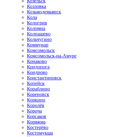
Козельск
Козловка
Козьмодемьянск
Кола
Кологрив
Коломна
Колпашево
Кольчугино
Коммунар
Комсомольск
Комсомольск-на-Амуре
Конаково
Кондопога
Кондрово
Константиновск
Копейск
Кораблино
Кореновск
Коркино
Королёв
Короча
Корсаков
Коряжма
Костерёво
Костомукша