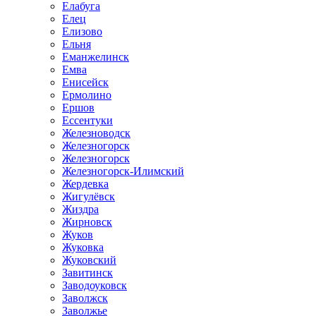
Елабуга
Елец
Елизово
Ельня
Еманжелинск
Емва
Енисейск
Ермолино
Ершов
Ессентуки
Железноводск
Железногорск
Железногорск
Железногорск-Илимский
Жердевка
Жигулёвск
Жиздра
Жирновск
Жуков
Жуковка
Жуковский
Завитинск
Заводоуковск
Заволжск
Заволжье