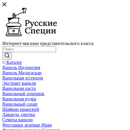
Интернет-магазин представительского класса
Каталог
Ваниль Индонезия
Ваниль Мадагаскар
Ванильная эссенция
Экстракт ванили
Ванильная паста
Ванильный порошок
Ванильная пудра
Ванильный сахар
Шафран иранский
Лаванда, цветки
Семена ванили
Фисташки зеленые Иран