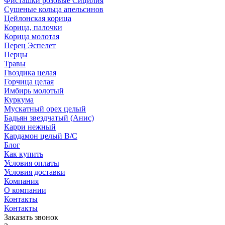
Фисташки розовые Сицилия
Сушеные кольца апельсинов
Цейлонская корица
Корица, палочки
Корица молотая
Перец Эспелет
Перцы
Травы
Гвоздика целая
Горчица целая
Имбирь молотый
Куркума
Мускатный орех целый
Бадьян звездчатый (Анис)
Карри нежный
Кардамон целый В/С
Блог
Как купить
Условия оплаты
Условия доставки
Компания
О компании
Контакты
Контакты
Заказать звонок