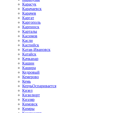
Карасук
Карачаевск
Карачев
Каргат
Каргополь
Карпинск
Карталы
Касимов
Касли
Каспийск
Катав-Ивановск
Катайск
Качканар
Кашин
Кашира
Кедровый
Кемерово
Кемь
КерчьОспаривается
Кизел
Кизилюрт
Кизляр
Кимовск
Кимры