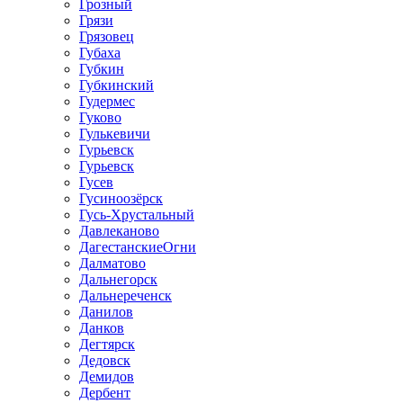
Грозный
Грязи
Грязовец
Губаха
Губкин
Губкинский
Гудермес
Гуково
Гулькевичи
Гурьевск
Гурьевск
Гусев
Гусиноозёрск
Гусь-Хрустальный
Давлеканово
ДагестанскиеОгни
Далматово
Дальнегорск
Дальнереченск
Данилов
Данков
Дегтярск
Дедовск
Демидов
Дербент