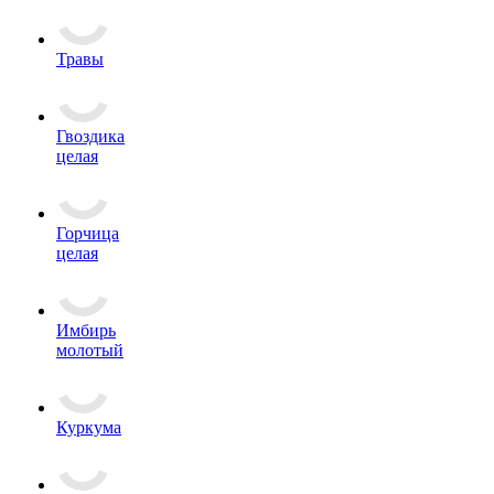
Травы
Гвоздика
целая
Горчица
целая
Имбирь
молотый
Куркума