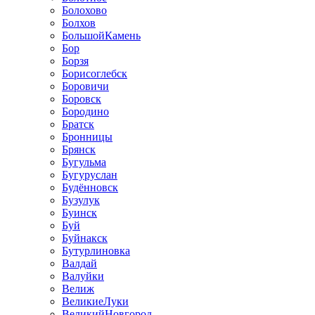
Болохово
Болхов
БольшойКамень
Бор
Борзя
Борисоглебск
Боровичи
Боровск
Бородино
Братск
Бронницы
Брянск
Бугульма
Бугуруслан
Будённовск
Бузулук
Буинск
Буй
Буйнакск
Бутурлиновка
Валдай
Валуйки
Велиж
ВеликиеЛуки
ВеликийНовгород