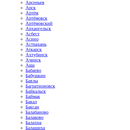
Арсеньев
Арск
Артём
Артёмовск
Артёмовский
Архангельск
Асбест
Асино
Астрахань
Аткарск
Ахтубинск
Ачинск
Аша
Бабаево
Бабушкин
Бавлы
Багратионовск
Байкальск
Баймак
Бакал
Баксан
Балабаново
Балаково
Балахна
Балашиха