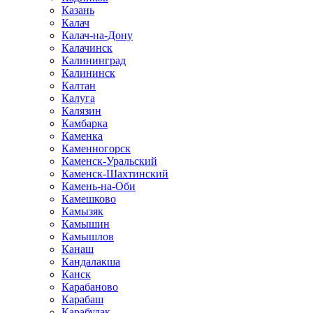
Казань
Калач
Калач-на-Дону
Калачинск
Калининград
Калининск
Калтан
Калуга
Калязин
Камбарка
Каменка
Каменногорск
Каменск-Уральский
Каменск-Шахтинский
Камень-на-Оби
Камешково
Камызяк
Камышин
Камышлов
Канаш
Кандалакша
Канск
Карабаново
Карабаш
Карабулак