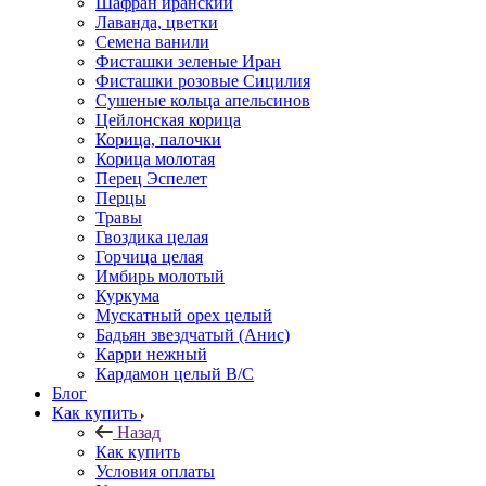
Шафран иранский
Лаванда, цветки
Семена ванили
Фисташки зеленые Иран
Фисташки розовые Сицилия
Сушеные кольца апельсинов
Цейлонская корица
Корица, палочки
Корица молотая
Перец Эспелет
Перцы
Травы
Гвоздика целая
Горчица целая
Имбирь молотый
Куркума
Мускатный орех целый
Бадьян звездчатый (Анис)
Карри нежный
Кардамон целый В/С
Блог
Как купить
Назад
Как купить
Условия оплаты