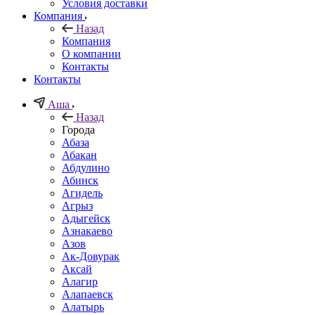
Условия доставки
Компания
Назад
Компания
О компании
Контакты
Контакты
Аша
Назад
Города
Абаза
Абакан
Абдулино
Абинск
Агидель
Агрыз
Адыгейск
Азнакаево
Азов
Ак-Довурак
Аксай
Алагир
Алапаевск
Алатырь