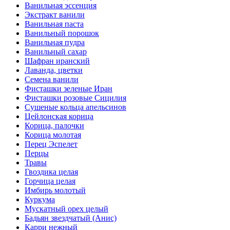
Ванильная эссенция
Экстракт ванили
Ванильная паста
Ванильный порошок
Ванильная пудра
Ванильный сахар
Шафран иранский
Лаванда, цветки
Семена ванили
Фисташки зеленые Иран
Фисташки розовые Сицилия
Сушеные кольца апельсинов
Цейлонская корица
Корица, палочки
Корица молотая
Перец Эспелет
Перцы
Травы
Гвоздика целая
Горчица целая
Имбирь молотый
Куркума
Мускатный орех целый
Бадьян звездчатый (Анис)
Карри нежный