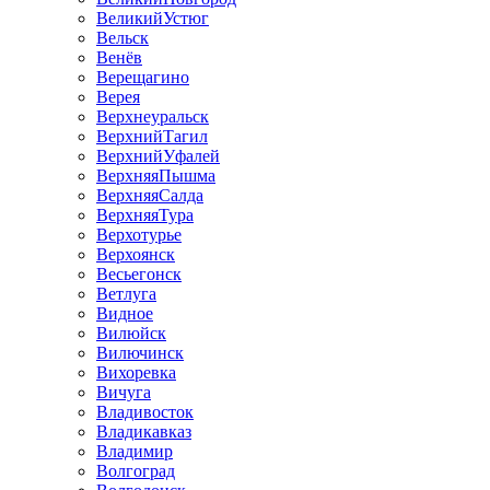
ВеликийУстюг
Вельск
Венёв
Верещагино
Верея
Верхнеуральск
ВерхнийТагил
ВерхнийУфалей
ВерхняяПышма
ВерхняяСалда
ВерхняяТура
Верхотурье
Верхоянск
Весьегонск
Ветлуга
Видное
Вилюйск
Вилючинск
Вихоревка
Вичуга
Владивосток
Владикавказ
Владимир
Волгоград