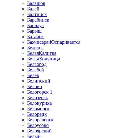
Балашов
Балей
Балтийск
Барабинск
Барнаул
Барыш
Батайск
БахчисарайОспаривается
Бежецк
БелаяКалитва
БелаяХолуница
Белгород
Белебей
Белёв
Белинский
Белово
Белогорск 1
Белозерск
Белокуриха
Беломорск
Белорецк
Белореченск
Белоусово
Белоярский
Белый