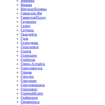
Вязники
Вязьма
ВятскиеПоляны
Гаврилов-Ям
ГавриловПосад
Гаджиево
Галич
Гатчина
Гвардейск
Гдов
Геленджик
Георгиевск
Глазов
Голицыно
Горбатов
Горно-Алтайск
Горнозаводск
Горняк
Городец
Городище
Городовиковск
Гороховец
ГорячийКлюч
Грайворон
Гремячинск